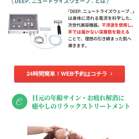
24時間簡単！WEB予約はコチラ