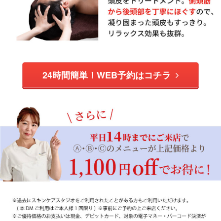
24時間簡単！WEB予約はコチラ