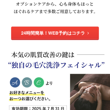
24時間簡単！WEB予約はコチラ