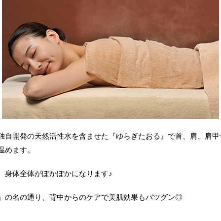
独自開発の天然活性水を含ませた『ゆらぎたおる』で首、肩、肩甲
温めます。
、身体全体がぽかぽかになります♪
」の名の通り、背中からのケアで美肌効果もバツグン◎