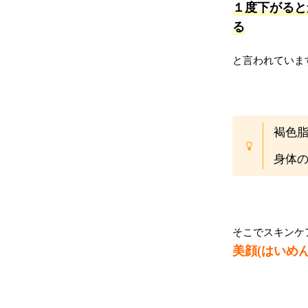
１度下がると
る
と言われていま
褐色
身体
そこでスキンケ
美顔(はいめ