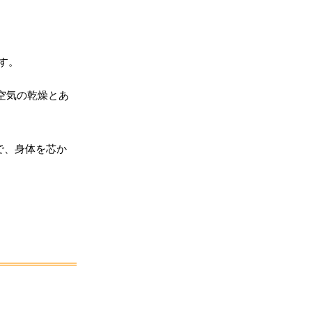
す。
空気の乾燥とあ
で、身体を芯か
」