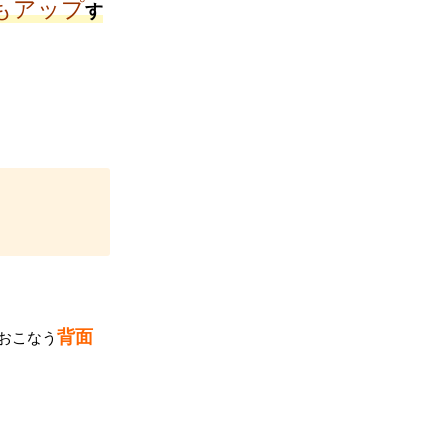
もアップ
す
背面
おこなう