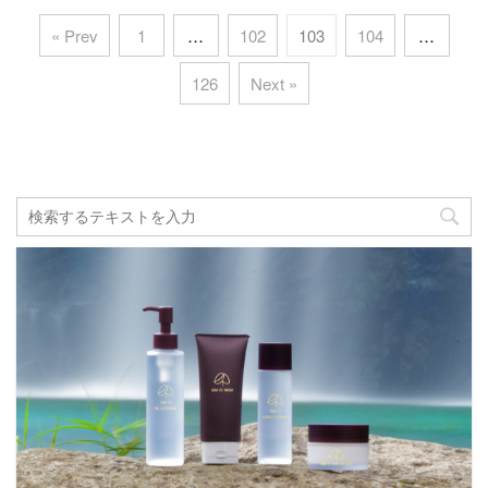
« Prev
1
…
102
103
104
…
126
Next »