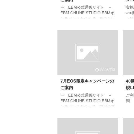
ー EBM公式通販サイト －
実施
EBM ONLINE STUDIO EBMオ
※1
ンラインスタジオで、夏のキレ
（税
イをもっと楽しむ毎日へ。 輝
ビー
く素肌へ導く夏におすすめのア
のお
イテムや、あなたの肌を知る
間中
『オンラインカウンセリン
ード
グ』、 楽しく学びながら美し
た方
くなれる『オンラインビューテ
ト！
ィーレッスン』など、 夏を心
31
地よく彩るさまざまな美の体験
の花
2026/7/3
をご用意しています。 ログイ
特典
ンはこちらから EBMオンラ
らの
7月EOS限定キャンペーンの
40
インスタジオでは、ここでしか
２週
買えないオンラインスタジオ限
いた
ご案内
幌L
定キャンペーンも随時実施して
ケア
ー EBM公式通販サイト －
ご利
います♪ スキンケアアドバイザ
...
EBM ONLINE STUDIO EBMオ
間
ー現在 ...
ンラインスタジオで、毎日の幸
せを添えられますように。 美
肌へ導くさまざまな商品や、あ
なたの肌を知る『オンラインカ
ウンセリング』、 楽しく学び