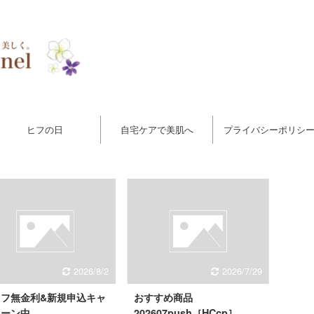
ヒフの日
自宅ケアで美肌へ
プライバシーポリシ
2026/8/2
2026/7/29
イフ無金利&新規申込キャ
おすすめ商品
ペーン中
202607push［HCcp］