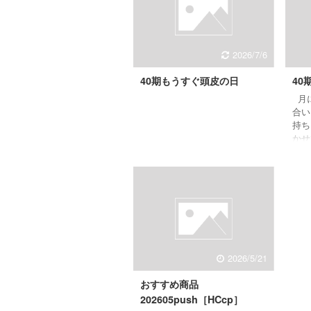
ながら美しくなれる『オンライ
ンビューティーレッスン』な
ど、 さまざまな美の体験をご
用意しています。 ログインは
2026/7/6
こちらから EBMオンライン
スタジオでは、ここでしか買え
40期もうすぐ頭皮の日
40
ないオンラインスタジオ限定キ
ャンペーンも随時実施していま
月に
す♪ スキンケアアドバイザー現
合い
在実施中のキャンペーンは、こ
持ち
ち ...
かせ
イー
を「
毎月
日頃
心を
ー
2026/5/21
おすすめ商品
202605push［HCcp］