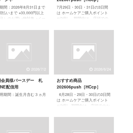
期間：2026年8月31日まで
7月29日・30日・31日の3日間
0回払いまで ※33,000円以上
は ホームケアご購入ポイント
込）のお買い物対象 ※イー
が2倍! 期間中は、店頭での
エムオンラインスタジオで
お買い物はもちろん、 EBMオ
買い物は対象外です。 期
ンラインスタジオでのお買い物
、EBMライフマスターカ
も ポイント付与の対象に♪ 貯
を 新規お申込みいただい
まったポイントは1Ptを1円と
へ 下記特典を プレゼン
換算し、 お好きなホームケア
！ 実施期間：2026年10月
商品もしくは コースのお値引
日まで 【ご自宅用商品】野
きにご利用いただけます。
 マルチトートバック ※
※EBMオンラインスタジオで商
2026/7/2
2026/6/24
商品は、クレジット会社か
品を購入された場合、ホームケ
承認後（お申し込みから約
アポイントの反映は商品購入日
期会員様バースデー 札
おすすめ商品
間～1ヶ月半後）に発送を
から8日後（ご購入日含む）と
します。 ※期間中にスキン
なります。 EBMオンラインス
INE配信用
202606push［HCcp］
スタジオ、またはwebから
タジオをチェック & ...
用期間：誕生月含む３ヵ月
6月28日・29日・30日の3日間
は ホームケアご購入ポイント
が2倍! 期間中は、店頭でのお
買い物はもちろん、 EBMオン
ラインスタジオでのお買い物も
ポイント付与の対象に♪ 貯まっ
たポイントは1Ptを1円と換算