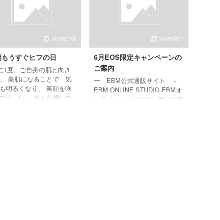
し、 お好きなホームケア商品
もしくは コースのお値引きに
ご利用いただけます。 ※EBM
オンラインスタジオで商品を購
2026/7/6
2026/6/1
入された場合、ホームケアポイ
ントの反映は商品購入日から8
期もうすぐヒフの日
6月EOS限定キャンペーンの
日後（ご購入日含む）となりま
す。 EBMオンラインスタジオ
ご案内
1度、ご自身の肌と向き
をチェック お ...
、 美肌になることで 気
ー EBM公式通販サイト －
も明るくなり、 笑顔を咲
EBM ONLINE STUDIO EBMオ
てほしい。 そんな想いで
ンラインスタジオで、毎日の幸
ビーエムでは、 毎月12日
せを添えられますように。 美
ヒフの日」としています。
肌へ導くさまざまな商品や、あ
12日の「ヒフの日」は、
なたの肌を知る『オンラインカ
がんばっている自分の肌と
ウンセリング』、 楽しく学び
いたわる メンテナンスデ
ながら美しくなれる『オンライ
にしませんか？
ンビューティーレッスン』な
ど、 さまざまな美の体験をご
用意しています。 ログインは
こちらから EBMオンライン
スタジオでは、ここでしか買え
ないオンラインスタジオ限定キ
ャンペーンも随時実施していま